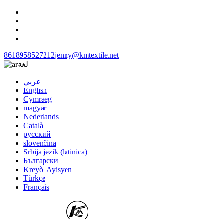
8618958527212
jenny@kmtextile.net
لغة
عربي
English
Cymraeg
magyar
Nederlands
Català
русский
slovenčina
Srbija jezik (latinica)
Български
Kreyòl Ayisyen
Türkçe
Français