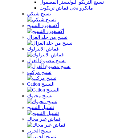
نسيج التريكو البوليستر المصقول
مايكرو نحى قماش تريكوت
نسيج شبكي
أكسفورد النسيج
نسيج من جلد الغزال
قماش الانترلوك
نسيج مصبوغ الغزل
نسيج مركب
Cation النسيج
نسيج محبوك
تنسيل النسيج
قماش غير محاك
نسيج الحرير