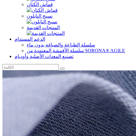
قماش الكتان
نسيج النايلون
المنتجات القديمة
الدعم المستدام
سلسلة الطباعة والصباغة بدون ماء
سلسلة الأقمشة المعتمدة من SORONA® AGILE
تصنيع المعدات الأصلية وأوديإم