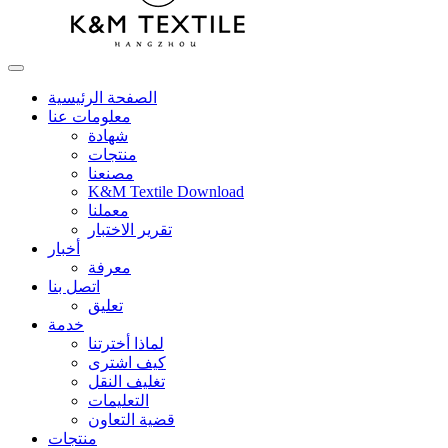
الصفحة الرئيسية
معلومات عنا
شهادة
منتجات
مصنعنا
K&M Textile Download
معملنا
تقرير الاختبار
أخبار
معرفة
اتصل بنا
تعليق
خدمة
لماذا أخترتنا
كيف اشترى
تغليف النقل
التعليمات
قضية التعاون
منتجات